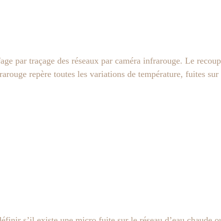
fage par traçage des réseaux par caméra infrarouge. Le recou
rouge repère toutes les variations de température, fuites sur 
éfinir s’il existe une micro fuite sur le réseau d’eau chaude 