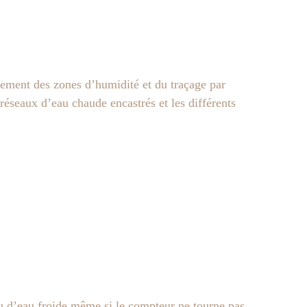
pement des zones d’humidité et du traçage par
réseaux d’eau chaude encastrés et les différents
ou d’eau froide même si le compteur ne tourne pas.