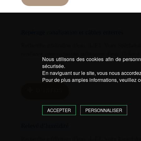
Repérage canalisation et câbles enterrés
Recherche infiltration d’eau : L.F.I, Votre Spécialis
confiance pour recherche infiltration d’eau. Grâce à
Nous utilisons des cookies afin de personna
sécurisée.
En naviguant sur le site, vous nous accordez 
Pour de plus amples informations, veuillez c
D’INFOS
ACCEPTER
PERSONNALISER
Relevé d’humidité
Recherche infiltration d’eau : L.F.I, Votre Expert da