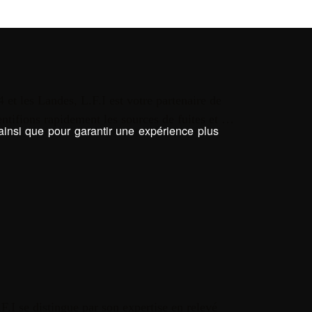
 et les Landes, L.F.I est votre partenaire de
entifions rapidement les sources de fuites et …
 ainsi que pour garantir une expérience plus
.F.I se distingue par son expertise en relevé