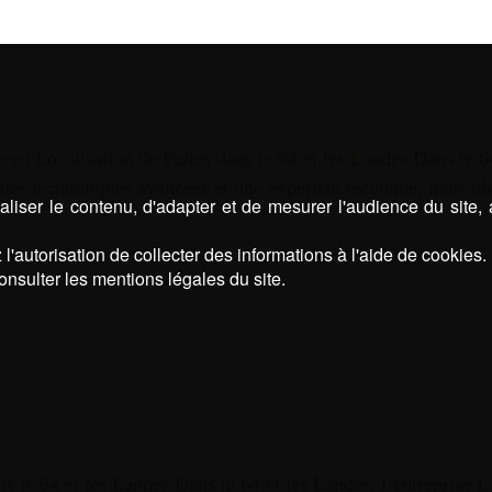
te en Localisation de Fuites dans le 64 et les Landes Dans le 64
 des technologies avancées et une expertise reconnue, nous id
liser le contenu, d'adapter et de mesurer l'audience du site,
l'autorisation de collecter des informations à l'aide de cookies.
onsulter les mentions légales du site.
ns le 64 et les Landes Dans le 64 et les Landes, l’entreprise L